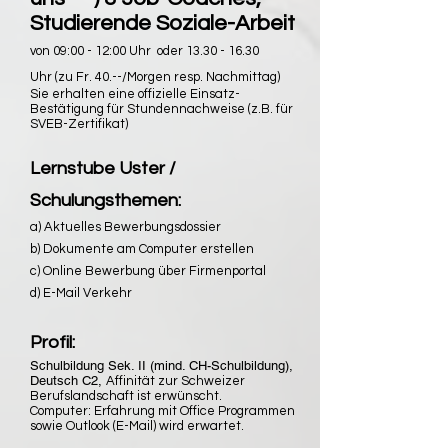
Studierende Soziale-Arbeit
von 09:00 - 12:00 Uhr
oder
13.30 - 16.30
Uhr
(zu Fr. 4
0.--/Morgen resp. Nachmittag)
Sie erhalten eine offizielle Einsatz-
Bestätigung für Stundennachweise (z.B. für
SVEB
-Zertifikat
)
Lernstube Uster /
Schulungsthemen:
a) Aktuelles Bewerbungsdossier
b) Dokumente am Computer erstellen
c) Online Bewerbung üb
er Firmenportal
d) E-Mail Verkeh
r
Profil:
Schulbildung Sek. II (mind. CH-Schulbildung),
Deutsch C2,
Affinität zur Schweizer
Berufslandschaft ist erwünscht.
Computer: Erfahrung mit Office Programmen
sowie Outlook (E-Mail) wird erwartet.