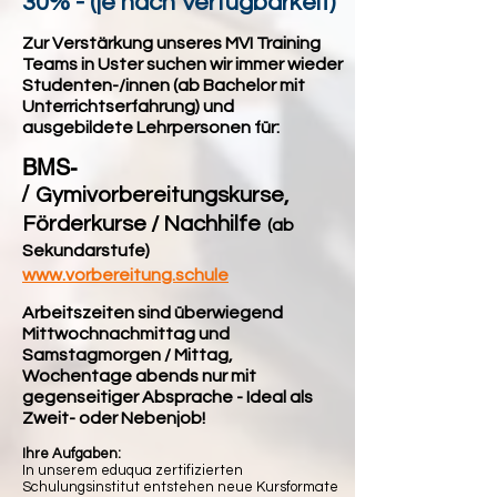
30% - (je nach Verfügbarkeit)
Zur Verstärkung unseres MVI Training
Teams in Uster suchen wir immer wieder
Studenten-/innen (ab Bachelor mit
Unterrichtserfahrung) und
ausgebildete Lehrpersonen für:
BMS-
/
Gymivorbereitungskurse,
Förderkurse / Nachhilfe
(ab
Sekundarstufe
)
www.vorbereitung.schule
Arbeitszeiten sind überwiegend
Mittwochnachmittag und
Samstagmorgen / Mittag,
Wochentage abends nur mit
gegenseitiger Absprache - Ideal als
Zweit- oder Nebenjob!
Ihre Aufgaben:
In unserem eduqua zertifizierten
Schulungsinstitut entstehen neue Kursformate