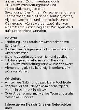
und in diesem Zusammenhang auch
BMS-/Gymivorbereitungskurse und
Förderlektionsangebote für
Sekundarschüler-/innen. Wir suchen erfahrene
Lehrpersonen, für die Fächer Deutsch, Mathe,
Algebra, Geometrie und Französisch. Unsere
Kleingruppen-Kurse werden zusätzlich von
einem Mental-Coach begleitet. Wir legen Wert
auf Qualität nicht Quantität.
Ihr Profil:
Erfahrung und Freude am Unterrichten von
Schüler-/innen
.
Sie besitzen ausgewiesene Fachkompetenz im
Unterrichtsfach.
Sie sind zuverlässig, ordentlich und gepflegt.
Erfahrungen als Lehrperson im Bereich
BMS-/Gymivorbereitung wäre wünschenswert.
Abrechnung als «Selbständig Erwerbende/r»
wäre von Vorteil.
Wir bieten:
Attraktives Salär für ausgebildete Fachleute
Schöner Teilzeit-/Nebenjob mit Arbeitsplatz
Mitten in Uster; 2 Min. ab ÖV
Tolles Arbeitsklima, motiviertes Team und gratis
Getränke & Snacks.
Interessieren Sie sich für einen Nebenjob bei
uns?