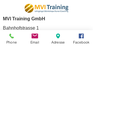
MVI Training GmbH
Bahnhofstrasse 1
8610 Uster
Phone
Email
Adresse
Facebook
Schweiz
info(at)mvi.training
+41 44 586 21 11
Über uns
Lehrpersonen
Mitarbeiter
Organigramm
Räumlichkeiten
AGB
Copyright
2020 - 2026
/
MVI Training GmbH
, All rights