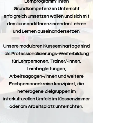
Lernprogramm' ihren
Grundkompetenzen Unterricht
erfolgreich umsetzen wollen und sich mit
dem binnendifferenzierenden Lehren
und Lernen auseinandersetzen.
Unsere modularen Kursseminartage sind
als Professionalisierungs-Weiterbildung
für Lehrpersonen, Trainer/-innen,
Lernbegleitungen,
Arbeitsagogen-/innen und weitere
Fachpersonenkreise konzipiert, die
heterogene Zielgruppen im
interkulturellen Umfeld im Klassenzimmer
oder am Arbeitsplatz unterrichten.