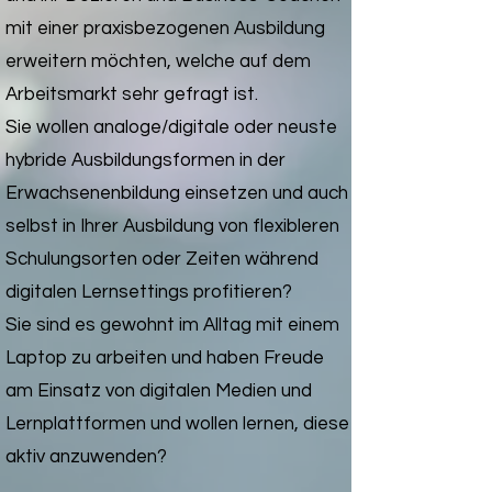
mit einer praxisbezogenen Ausbildung
erweitern möchten, welche auf dem
Arbeitsmarkt sehr gefragt ist.
Sie wollen analoge/digitale oder neuste
hybride Ausbildungsformen in der
Erwachsenenbildung einsetzen und auch
selbst in Ihrer Ausbildung von flexibleren
Schulungsorten oder Zeiten während
digitalen Lernsettings profitieren?
Sie sind es gewohnt im Alltag mit einem
Laptop zu arbeiten und haben Freude
am Einsatz von digitalen Medien und
Lernplattformen und wollen lernen, diese
aktiv anzuwenden?