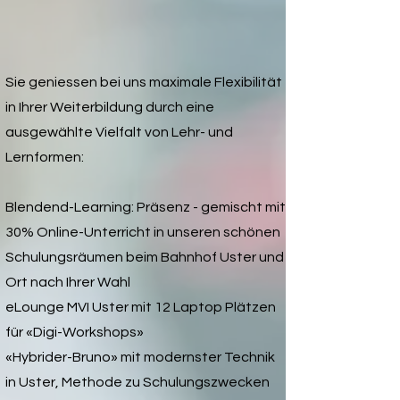
Sie geniessen bei uns maximale Flexibilität
in Ihrer Weiterbildung durch eine
ausgewählte Vielfalt von Lehr- und
Lernformen:
Blendend-Learning: Präsenz - gemischt mit
30% Online-Unterricht
in unseren schönen
Schulungsräumen beim Bahnhof Uster und
Ort nach Ihrer Wahl
eLounge MVI Uster mit 12 Laptop Plätzen
für «Digi-Workshops»
«Hybrider-Bruno» mit modernster Technik
in Uster, Methode zu Schulungszwecken