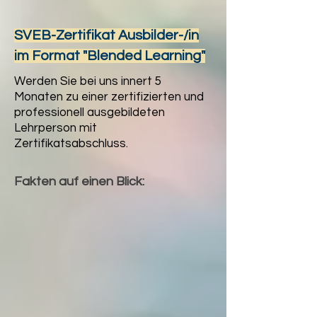
SVEB-Zertifikat Ausbilder-/in
im Format "Blended Learning"
Werden Sie bei uns innert 5
Monaten zu einer zertifizierten und
professionell ausgebildeten
Lehrperson mit
Zertifikatsabschluss.
Fakten auf einen Blick: