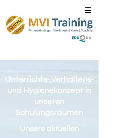
Unterrichts-,Verhaltens-
und Hygienekonzept in
unseren
Schulungsräumen
Unsere aktuellen