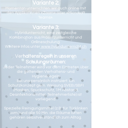
Variante 2:
Momentan unterrichten wir auch online mit
den Applikationen «Zoom» oder «Microsoft
Teams».
Variante 3:
Hybridunterricht, eine zeitgleiche
Kombination aus Präsetzunterricht und
Onlineschulung.
Weitere Infos unter
www.hybridunterricht.ch
Ver
haltensregeln in unseren
Schulungsräumen:
Jeder Teilnehmer wird vor dem Eintreten über
die geltenden Verhaltens- und
Hygieneregeln
bei uns persönlich instruiert. Ein
Schutzkonzept gem. Weisung SVEB/SBFI
(Masken, Spuckschutz, 1M Abstand,
Desinfektionsmittel, Teilnehmerliste) ist
vorliegend.
Spezielle Reinigungsmittel (z.B. für Türklinken
uvm.) und alle 50 Min. die Räume lüften
gehören selbstverständlich zum Alltag.